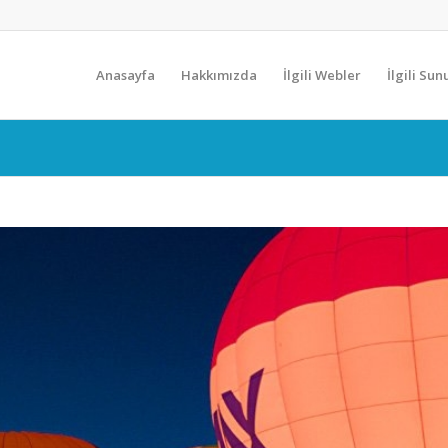
Anasayfa
Hakkımızda
İlgili Webler
İlgili Su