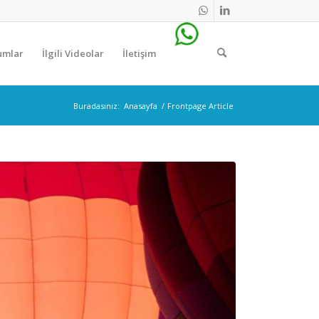
numlar
İlgili Videolar
İletişim
Buradasınız:
Anasayfa
/
Frontpage Article