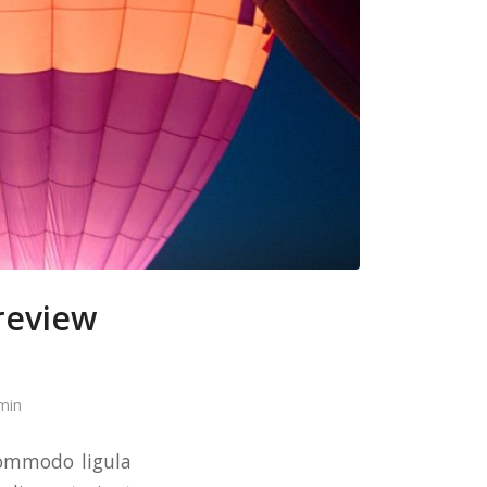
preview
min
commodo ligula