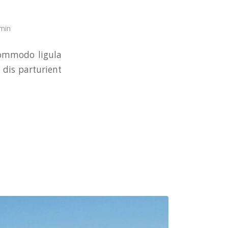
min
commodo ligula
dis parturient