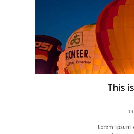
This i
14
Lorem ipsum d