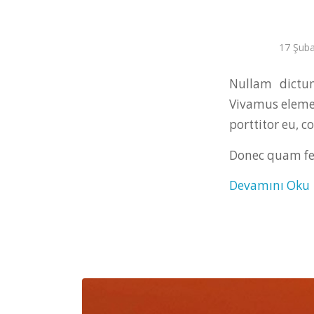
17 Şub
Nullam dictum
Vivamus elemen
porttitor eu, c
Donec quam feli
Devamını Oku