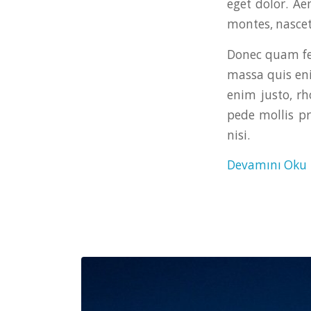
eget dolor. A
montes, nascet
Donec quam fel
massa quis enim
enim justo, rh
pede mollis p
nisi.
Devamını Oku