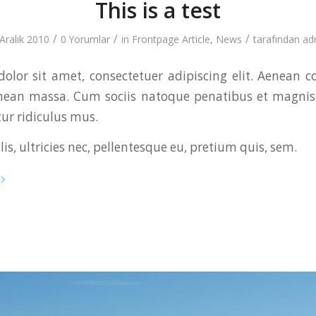
This is a test
/
/
/
Aralık 2010
0 Yorumlar
in
Frontpage Article
,
News
tarafından
ad
olor sit amet, consectetuer adipiscing elit. Aenean 
enean massa. Cum sociis natoque penatibus et magnis 
ur ridiculus mus.
s, ultricies nec, pellentesque eu, pretium quis, sem.