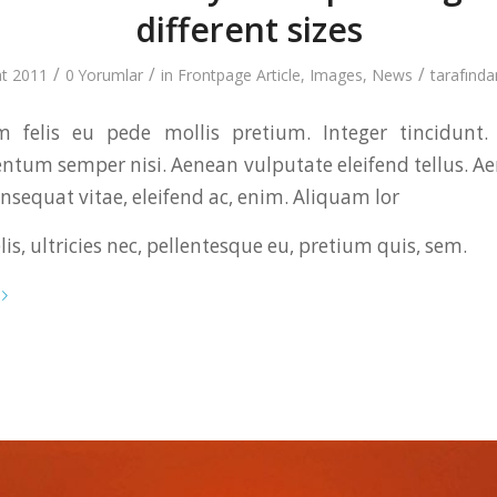
different sizes
/
/
/
at 2011
0 Yorumlar
in
Frontpage Article
,
Images
,
News
tarafınd
 felis eu pede mollis pretium. Integer tincidunt.
tum semper nisi. Aenean vulputate eleifend tellus. Aen
onsequat vitae, eleifend ac, enim. Aliquam lor
s, ultricies nec, pellentesque eu, pretium quis, sem.