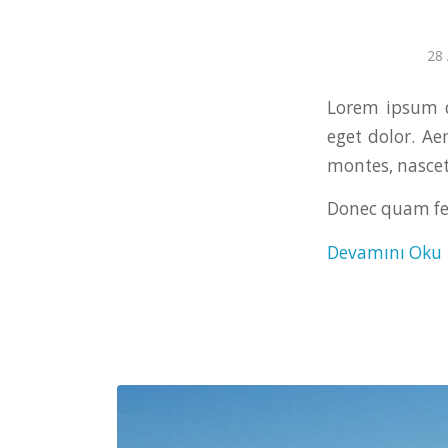
28 
Lorem ipsum d
eget dolor. A
montes, nascet
Donec quam feli
Devamını Oku