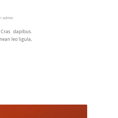
an
admin
 Cras dapibus.
ean leo ligula,